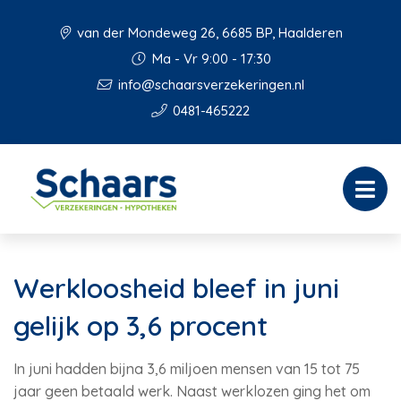
van der Mondeweg 26, 6685 BP, Haalderen
Ma - Vr 9:00 - 17:30
info@schaarsverzekeringen.nl
0481-465222
Werkloosheid bleef in juni
gelijk op 3,6 procent
In juni hadden bijna 3,6 miljoen mensen van 15 tot 75
jaar geen betaald werk. Naast werklozen ging het om