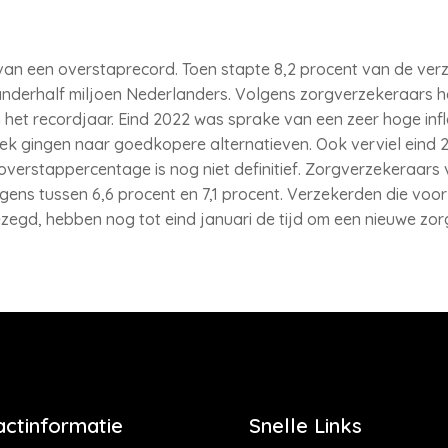
van een overstaprecord. Toen stapte 8,2 procent van de ver
anderhalf miljoen Nederlanders. Volgens zorgverzekeraars h
het recordjaar. Eind 2022 was sprake van een zeer hoge infl
gingen naar goedkopere alternatieven. Ook verviel eind 202
overstappercentage is nog niet definitief. Zorgverzekeraars
ens tussen 6,6 procent en 7,1 procent. Verzekerden die voor
gd, hebben nog tot eind januari de tijd om een nieuwe zorgv
actinformatie
Snelle Links