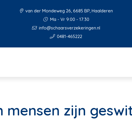
van der Mondeweg 26, 6685 BP, Haalderen
Ma - Vr 9:00 - 17:30
info@schaarsverzekeringen.nl
0481-465222
en mensen zijn geswi