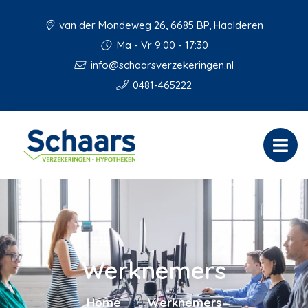
van der Mondeweg 26, 6685 BP, Haalderen
Ma - Vr 9:00 - 17:30
info@schaarsverzekeringen.nl
0481-465222
Werknemers
Home
Werknemers