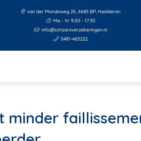
van der Mondeweg 26, 6685 BP, Haalderen
Ma - Vr 9:00 - 17:30
info@schaarsverzekeringen.nl
0481-465222
t minder faillissem
eerder