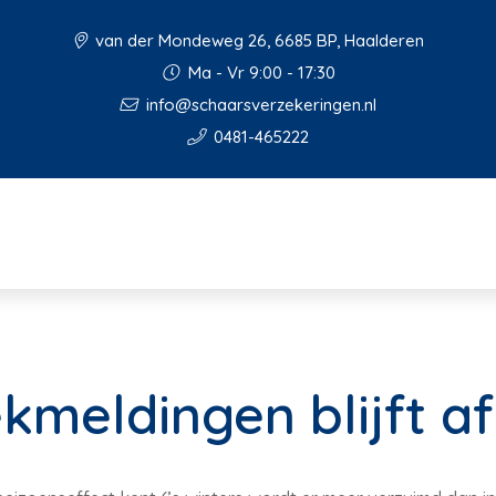
van der Mondeweg 26, 6685 BP, Haalderen
Ma - Vr 9:00 - 17:30
info@schaarsverzekeringen.nl
0481-465222
ekmeldingen blijft 