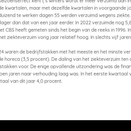
izoenseffect kent (’s winters wordt er meer verzuimd dan in 
 kwartalen, maar met dezelfde kwartalen in voorgaande jar
duizend te werken dagen 55 werden verzuimd wegens ziekte.
s lager dan dat van een jaar eerder. In 2022 verzuimde nog 5
t CBS heeft gemeten sinds het begin van de reeks in 1996. In
 ziekteverzuim vorig jaar relatief hoog. In slechts vijf jare
24 waren de bedrijfstakken met het meeste en het minste ve
de horeca (3,5 procent). De daling van het ziekteverzuim ten
ijfstakken voor. De enige opvallende uitzondering was de fina
open jaren naar verhouding laag was. In het eerste kwartaal
rtaal van dit jaar 4,0 procent.