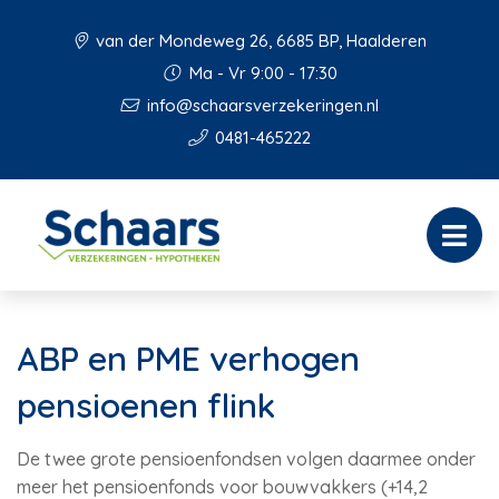
van der Mondeweg 26, 6685 BP, Haalderen
Ma - Vr 9:00 - 17:30
info@schaarsverzekeringen.nl
0481-465222
ABP en PME verhogen
pensioenen flink
De twee grote pensioenfondsen volgen daarmee onder
meer het pensioenfonds voor bouwvakkers (+14,2