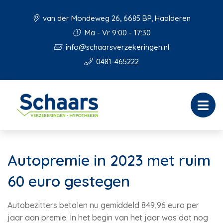
van der Mondeweg 26, 6685 BP, Haalderen
Ma - Vr 9:00 - 17:30
info@schaarsverzekeringen.nl
0481-465222
Autopremie in 2023 met ruim
60 euro gestegen
Autobezitters betalen nu gemiddeld 849,96 euro per
jaar aan premie. In het begin van het jaar was dat nog