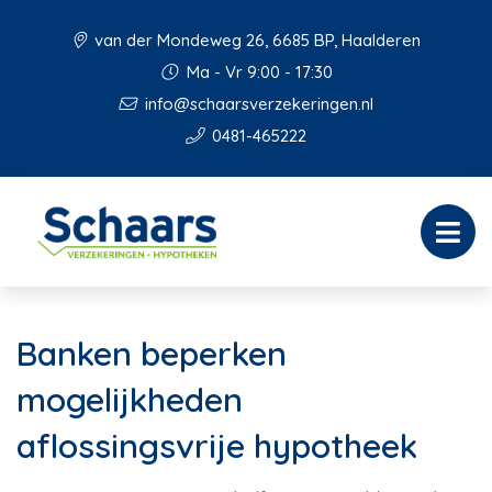
van der Mondeweg 26, 6685 BP, Haalderen
Ma - Vr 9:00 - 17:30
info@schaarsverzekeringen.nl
0481-465222
Banken beperken
mogelijkheden
aflossingsvrije hypotheek