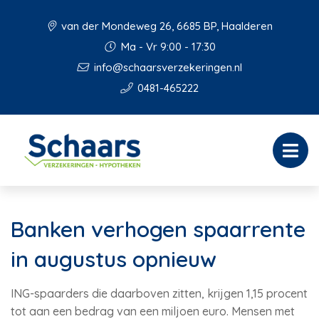
van der Mondeweg 26, 6685 BP, Haalderen
Ma - Vr 9:00 - 17:30
info@schaarsverzekeringen.nl
0481-465222
Banken verhogen spaarrente
in augustus opnieuw
ING-spaarders die daarboven zitten, krijgen 1,15 procent
tot aan een bedrag van een miljoen euro. Mensen met