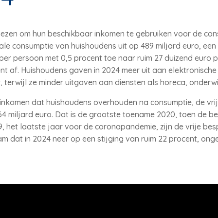
iezen om hun beschikbaar inkomen te gebruiken voor de con
ale consumptie van huishoudens uit op 489 miljard euro, een
r persoon met 0,5 procent toe naar ruim 27 duizend euro p
t af. Huishoudens gaven in 2024 meer uit aan elektronische 
, terwijl ze minder uitgaven aan diensten als horeca, onderwij
 inkomen dat huishoudens overhouden na consumptie, de vrij
 64 miljard euro. Dat is de grootste toename 2020, toen de b
, het laatste jaar voor de coronapandemie, zijn de vrije bes
dat in 2024 neer op een stijging van ruim 22 procent, onge