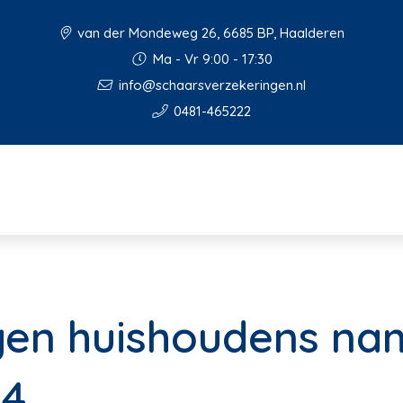
van der Mondeweg 26, 6685 BP, Haalderen
Ma - Vr 9:00 - 17:30
info@schaarsverzekeringen.nl
0481-465222
gen huishoudens na
24