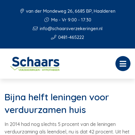
van der Mondeweg 26, 6685 BP, Haalderen
Ma - Vr 9:00 - 17:30
info@schaarsverzekeringen.nl
0481-465222
Bijna helft leningen voor
verduurzamen huis
In 2014 had nog slechts 5 procent van de leningen
verduurzaming als leendoel, nu is dat 42 procent. Uit het