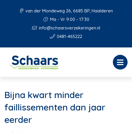
van der Mondeweg 26, 6685 BP, Haalderen
Ma - Vr 9:00 - 17:30
info@schaarsverzekeringen.nl
0481-465222
Bijna kwart minder
faillissementen dan jaar
eerder