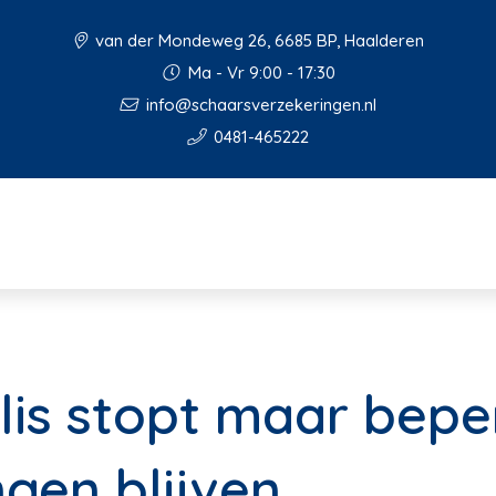
van der Mondeweg 26, 6685 BP, Haalderen
Ma - Vr 9:00 - 17:30
info@schaarsverzekeringen.nl
0481-465222
is stopt maar bepe
gen blijven