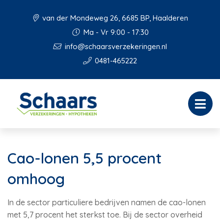
van der Mondeweg 26, 6685 BP, Haalderen
Ma - Vr 9:00 - 17:30
info@schaarsverzekeringen.nl
0481-465222
Cao-lonen 5,5 procent
omhoog
In de sector particuliere bedrijven namen de cao-lonen
met 5,7 procent het sterkst toe. Bij de sector overheid