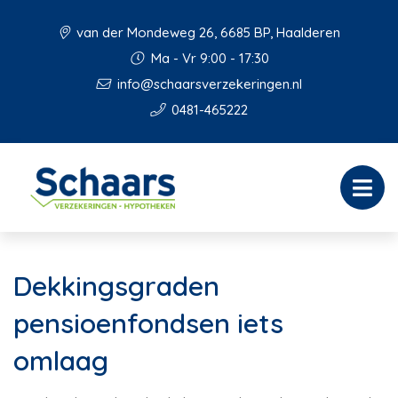
van der Mondeweg 26, 6685 BP, Haalderen
Ma - Vr 9:00 - 17:30
info@schaarsverzekeringen.nl
0481-465222
Dekkingsgraden
pensioenfondsen iets
omlaag