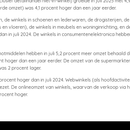
usief detailhandel niet-in-winkel) groeide in juli 2025 met 4
rde omzet) was 4,1 procent hoger dan een jaar eerder.
en, de winkels in schoenen en lederwaren, de drogisterijen, de
s en vloeren), de winkels in meubels en woninginrichting, en d
n in juli 2024. De winkels in consumentenelektronica hebben
otmiddelen hebben in juli 5,2 procent meer omzet behaald dan
t hoger dan een jaar eerder. De omzet van de supermarkten 
as 2 procent lager.
 procent hoger dan in juli 2024. Webwinkels (als hoofdactivite
et. De onlineomzet van winkels, waarvan de verkoop via het
procent hoger.