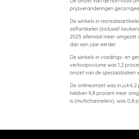
De omzet van de non-food (incl
prijsveranderingen gecorrigee
De winkels in recreatieartikel
zelfartikelen (inclusief keuken
2025 allemaal meer omgezet da
dan een jaar eerder.
De winkels in voedings- en gen
verkoopvolume was 1,2 procen
omzet van de speciaalzaken w
De onlineomzet was in juli 6,2
hebben 9,8 procent meer omgez
is (multichannelers), was 0,8 