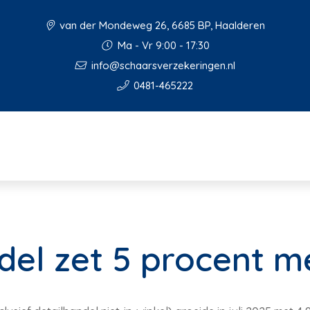
van der Mondeweg 26, 6685 BP, Haalderen
Ma - Vr 9:00 - 17:30
info@schaarsverzekeringen.nl
0481-465222
del zet 5 procent 