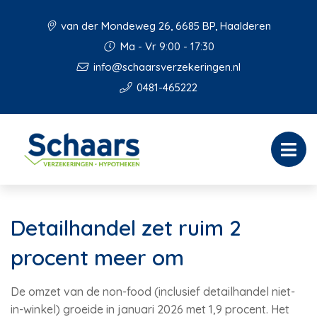
van der Mondeweg 26, 6685 BP, Haalderen
Ma - Vr 9:00 - 17:30
info@schaarsverzekeringen.nl
0481-465222
Detailhandel zet ruim 2
procent meer om
De omzet van de non-food (inclusief detailhandel niet-
in-winkel) groeide in januari 2026 met 1,9 procent. Het