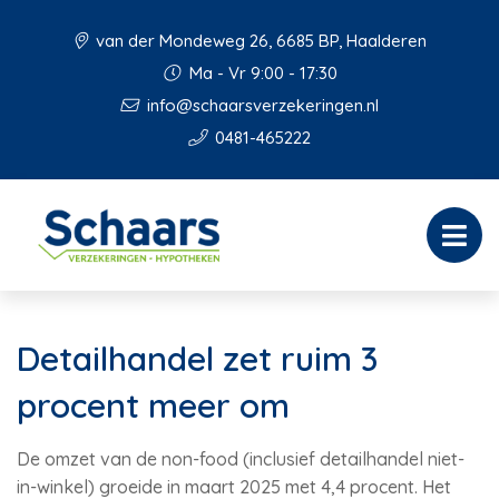
van der Mondeweg 26, 6685 BP, Haalderen
Ma - Vr 9:00 - 17:30
info@schaarsverzekeringen.nl
0481-465222
Detailhandel zet ruim 3
procent meer om
De omzet van de non-food (inclusief detailhandel niet-
in-winkel) groeide in maart 2025 met 4,4 procent. Het