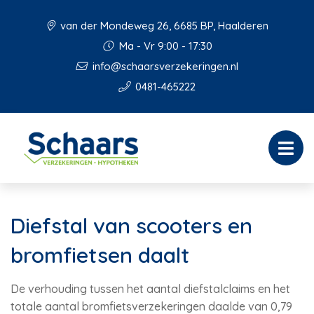
van der Mondeweg 26, 6685 BP, Haalderen
Ma - Vr 9:00 - 17:30
info@schaarsverzekeringen.nl
0481-465222
Diefstal van scooters en
bromfietsen daalt
De verhouding tussen het aantal diefstalclaims en het
totale aantal bromfietsverzekeringen daalde van 0,79