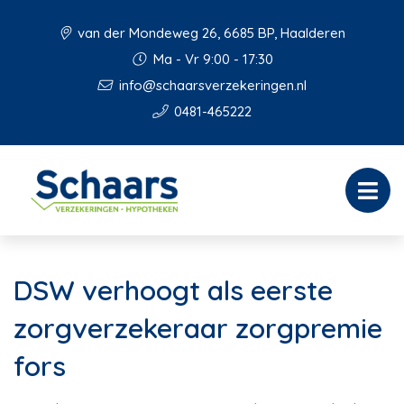
van der Mondeweg 26, 6685 BP, Haalderen
Ma - Vr 9:00 - 17:30
info@schaarsverzekeringen.nl
0481-465222
DSW verhoogt als eerste
zorgverzekeraar zorgpremie
fors