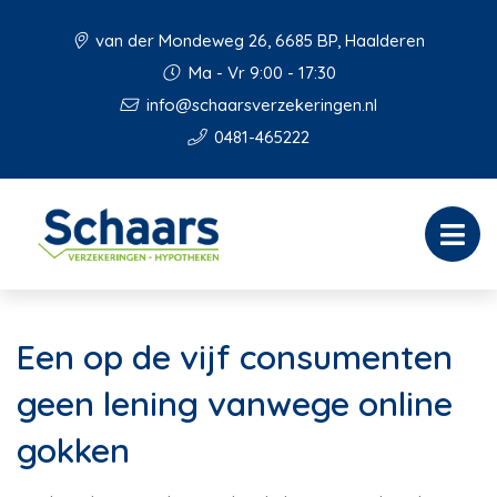
van der Mondeweg 26, 6685 BP, Haalderen
Ma - Vr 9:00 - 17:30
info@schaarsverzekeringen.nl
0481-465222
Een op de vijf consumenten
geen lening vanwege online
gokken