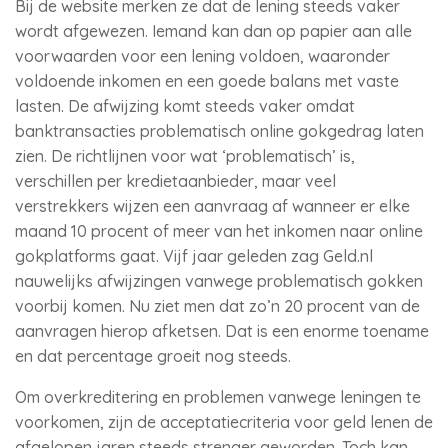
Bij de website merken ze dat de lening steeds vaker
wordt afgewezen. Iemand kan dan op papier aan alle
voorwaarden voor een lening voldoen, waaronder
voldoende inkomen en een goede balans met vaste
lasten. De afwijzing komt steeds vaker omdat
banktransacties problematisch online gokgedrag laten
zien. De richtlijnen voor wat ‘problematisch’ is,
verschillen per kredietaanbieder, maar veel
verstrekkers wijzen een aanvraag af wanneer er elke
maand 10 procent of meer van het inkomen naar online
gokplatforms gaat. Vijf jaar geleden zag Geld.nl
nauwelijks afwijzingen vanwege problematisch gokken
voorbij komen. Nu ziet men dat zo’n 20 procent van de
aanvragen hierop afketsen. Dat is een enorme toename
en dat percentage groeit nog steeds.
Om overkreditering en problemen vanwege leningen te
voorkomen, zijn de acceptatiecriteria voor geld lenen de
afgelopen jaren steeds strenger geworden. Toch kan