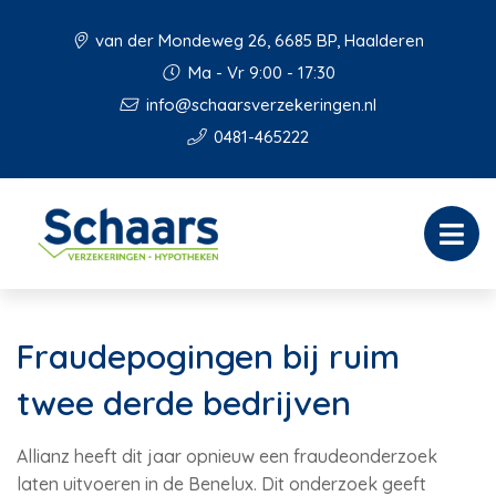
van der Mondeweg 26, 6685 BP, Haalderen
Ma - Vr 9:00 - 17:30
info@schaarsverzekeringen.nl
0481-465222
Fraudepogingen bij ruim
twee derde bedrijven
Allianz heeft dit jaar opnieuw een fraudeonderzoek
laten uitvoeren in de Benelux. Dit onderzoek geeft