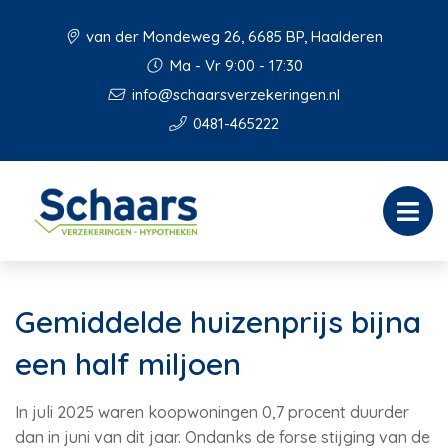
van der Mondeweg 26, 6685 BP, Haalderen
Ma - Vr 9:00 - 17:30
info@schaarsverzekeringen.nl
0481-465222
Gemiddelde huizenprijs bijna
een half miljoen
In juli 2025 waren koopwoningen 0,7 procent duurder
dan in juni van dit jaar. Ondanks de forse stijging van de