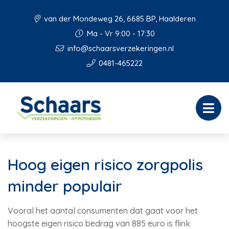
van der Mondeweg 26, 6685 BP, Haalderen
Ma - Vr 9:00 - 17:30
info@schaarsverzekeringen.nl
0481-465222
Hoog eigen risico zorgpolis
minder populair
Vooral het aantal consumenten dat gaat voor het
hoogste eigen risico bedrag van 885 euro is flink