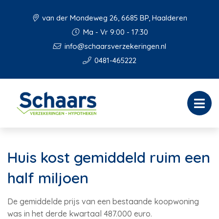
van der Mondeweg 26, 6685 BP, Haalderen
Ma - Vr 9:00 - 17:30
info@schaarsverzekeringen.nl
0481-465222
Huis kost gemiddeld ruim een
half miljoen
De gemiddelde prijs van een bestaande koopwoning
was in het derde kwartaal 487.000 euro.