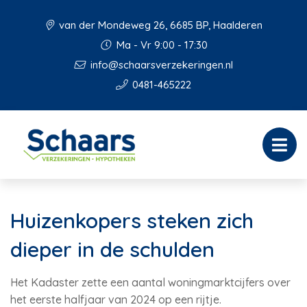
van der Mondeweg 26, 6685 BP, Haalderen
Ma - Vr 9:00 - 17:30
info@schaarsverzekeringen.nl
0481-465222
Huizenkopers steken zich
dieper in de schulden
Het Kadaster zette een aantal woningmarktcijfers over
het eerste halfjaar van 2024 op een rijtje.