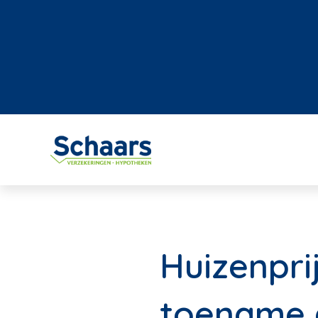
Huizenprij
toename