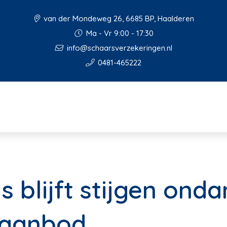
van der Mondeweg 26, 6685 BP, Haalderen
Ma - Vr 9:00 - 17:30
info@schaarsverzekeringen.nl
0481-465222
s blijft stijgen ond
 aanbod