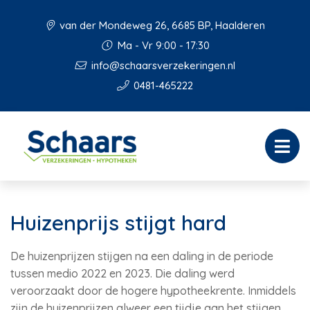
van der Mondeweg 26, 6685 BP, Haalderen
Ma - Vr 9:00 - 17:30
info@schaarsverzekeringen.nl
0481-465222
Huizenprijs stijgt hard
De huizenprijzen stijgen na een daling in de periode
tussen medio 2022 en 2023. Die daling werd
veroorzaakt door de hogere hypotheekrente. Inmiddels
zijn de huizenprijzen alweer een tijdje aan het stijgen,