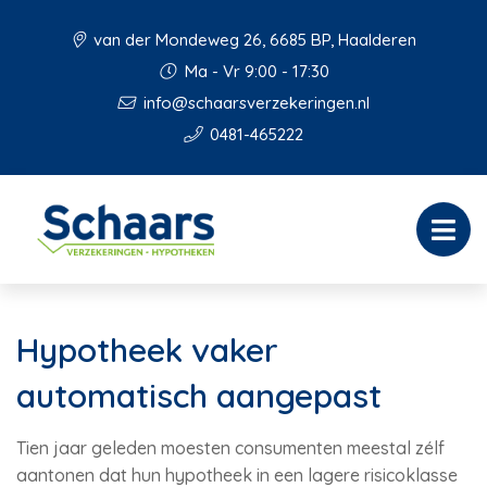
van der Mondeweg 26, 6685 BP, Haalderen
Ma - Vr 9:00 - 17:30
info@schaarsverzekeringen.nl
0481-465222
Hypotheek vaker
automatisch aangepast
Tien jaar geleden moesten consumenten meestal zélf
aantonen dat hun hypotheek in een lagere risicoklasse