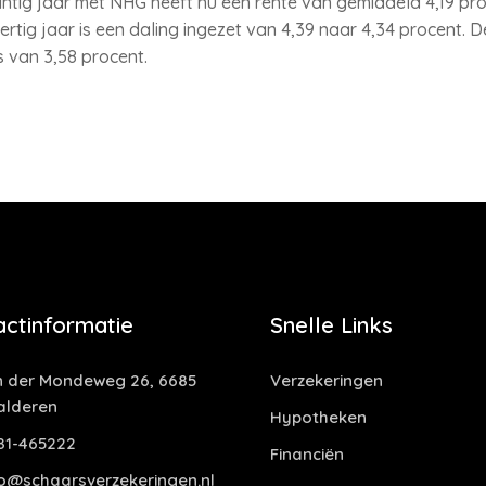
ntig jaar met NHG heeft nu een rente van gemiddeld 4,19 pro
ertig jaar is een daling ingezet van 4,39 naar 4,34 procent. De
s van 3,58 procent.
actinformatie
Snelle Links
 der Mondeweg 26, 6685
Verzekeringen
alderen
Hypotheken
81-465222
Financiën
o@schaarsverzekeringen.nl