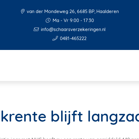
van der Mondeweg 26, 6685 BP, Haalderen
Ma - Vr 9:00 - 17:30
info@schaarsverzekeringen.nl
0481-465222
rente blijft langz