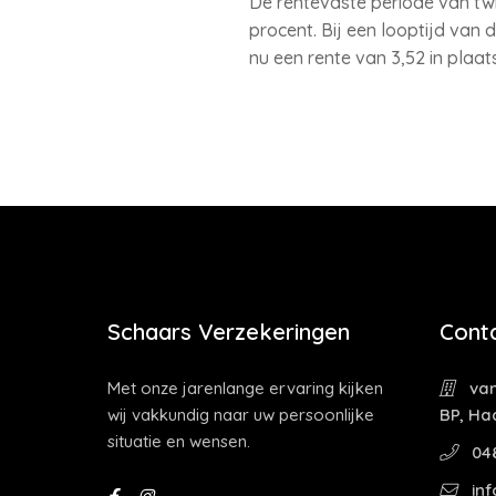
De rentevaste periode van twi
procent. Bij een looptijd van d
nu een rente van 3,52 in plaat
Schaars Verzekeringen
Cont
Met onze jarenlange ervaring kijken
van
wij vakkundig naar uw persoonlijke
BP, Ha
situatie en wensen.
04
inf