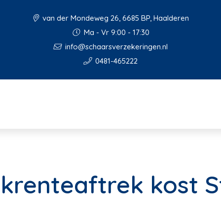
van der Mondeweg 26, 6685 BP, Haalderen
Ma - Vr 9:00 - 17:30
info@schaarsverzekeringen.nl
0481-465222
renteaftrek kost S