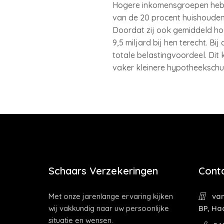
Hogere inkomensgroepen hebbe
van de 20 procent huishouden
Doordat zij ook gemiddeld ho
9,5 miljard bij hen terecht. B
totale belastingvoordeel. Dit
vaker kleinere hypotheekschu
Schaars Verzekeringen
Cont
Met onze jarenlange ervaring kijken
van
wij vakkundig naar uw persoonlijke
BP, Ha
situatie en wensen.