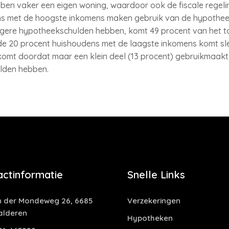
n vaker een eigen woning, waardoor ook de fiscale regeli
s met de hoogste inkomens maken gebruik van de hypotheekr
gere hypotheekschulden hebben, komt 49 procent van het t
ij de 20 procent huishoudens met de laagste inkomens komt sl
 komt doordat maar een klein deel (13 procent) gebruikmaakt
lden hebben.
actinformatie
Snelle Links
 der Mondeweg 26, 6685
Verzekeringen
alderen
Hypotheken