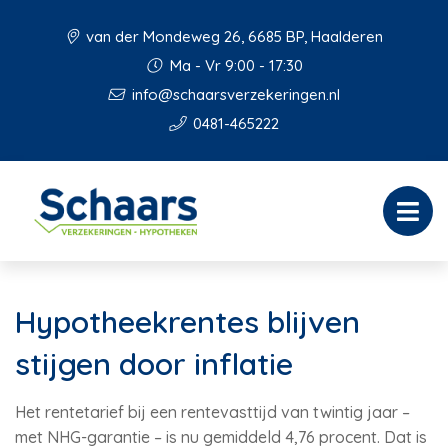
van der Mondeweg 26, 6685 BP, Haalderen
Ma - Vr 9:00 - 17:30
info@schaarsverzekeringen.nl
0481-465222
Hypotheekrentes blijven
stijgen door inflatie
Het rentetarief bij een rentevasttijd van twintig jaar –
met NHG-garantie – is nu gemiddeld 4,76 procent. Dat is