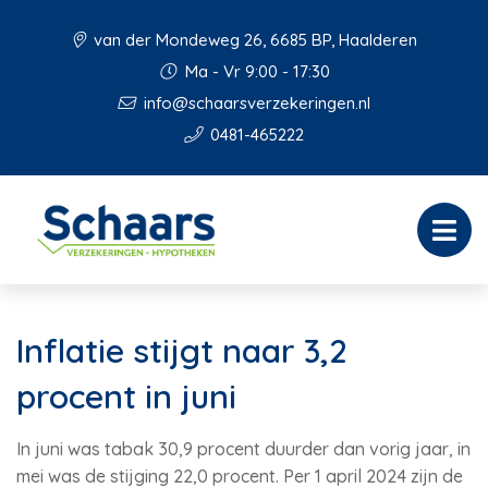
van der Mondeweg 26, 6685 BP, Haalderen
Ma - Vr 9:00 - 17:30
info@schaarsverzekeringen.nl
0481-465222
Inflatie stijgt naar 3,2
procent in juni
In juni was tabak 30,9 procent duurder dan vorig jaar, in
mei was de stijging 22,0 procent. Per 1 april 2024 zijn de