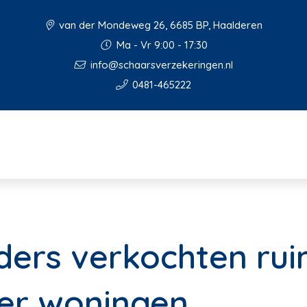
van der Mondeweg 26, 6685 BP, Haalderen
Ma - Vr 9:00 - 17:30
info@schaarsverzekeringen.nl
0481-465222
ders verkochten ru
er woningen