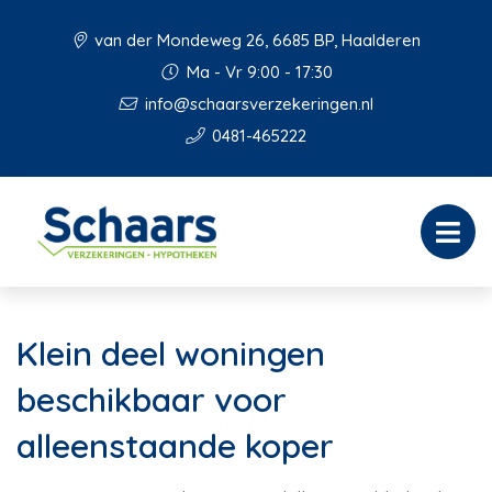
van der Mondeweg 26, 6685 BP, Haalderen
Ma - Vr 9:00 - 17:30
info@schaarsverzekeringen.nl
0481-465222
Klein deel woningen
beschikbaar voor
alleenstaande koper