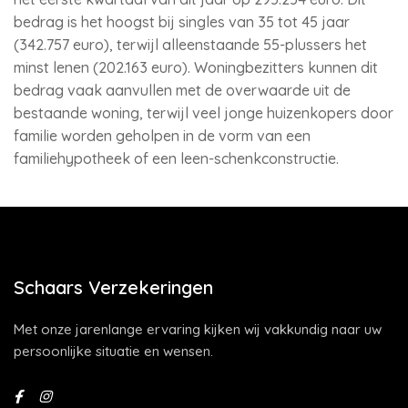
bedrag is het hoogst bij singles van 35 tot 45 jaar
(342.757 euro), terwijl alleenstaande 55-plussers het
minst lenen (202.163 euro). Woningbezitters kunnen dit
bedrag vaak aanvullen met de overwaarde uit de
bestaande woning, terwijl veel jonge huizenkopers door
familie worden geholpen in de vorm van een
familiehypotheek of een leen-schenkconstructie.
Schaars Verzekeringen
Met onze jarenlange ervaring kijken wij vakkundig naar uw
persoonlijke situatie en wensen.