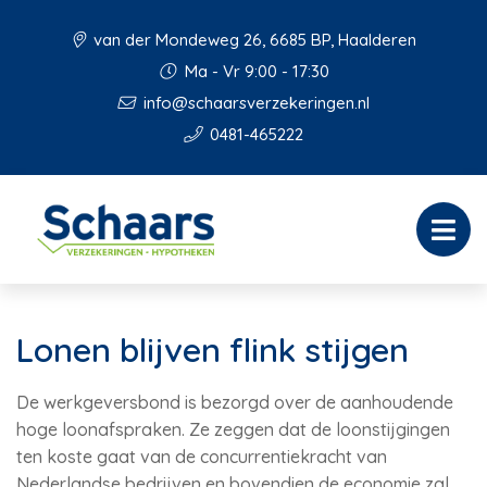
van der Mondeweg 26, 6685 BP, Haalderen
Ma - Vr 9:00 - 17:30
info@schaarsverzekeringen.nl
0481-465222
Lonen blijven flink stijgen
De werkgeversbond is bezorgd over de aanhoudende
hoge loonafspraken. Ze zeggen dat de loonstijgingen
ten koste gaat van de concurrentiekracht van
Nederlandse bedrijven en bovendien de economie zal