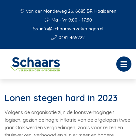
van der Mondeweg 26, 6685 BP, Haalderen
Ma - Vr 9:00 - 17:30
info@schaarsverzekeringen.nl
0481-465222
Lonen stegen hard in 2023
Volgens de organisatie zijn de loonsverhogingen
logisch, gezien de hogfe inflatrie van de afgelopen twee
jaar. Ook werden vergoedingen, zoals voor reizen en
thuiswerken, verhoogd en zijn er meer en hogere