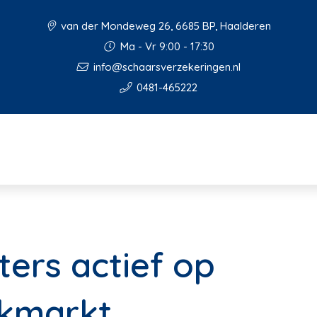
van der Mondeweg 26, 6685 BP, Haalderen
Ma - Vr 9:00 - 17:30
info@schaarsverzekeringen.nl
0481-465222
ters actief op
kmarkt