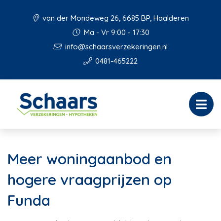
van der Mondeweg 26, 6685 BP, Haalderen
Ma - Vr 9:00 - 17:30
info@schaarsverzekeringen.nl
0481-465222
Meer woningaanbod en
hogere vraagprijzen op
Funda