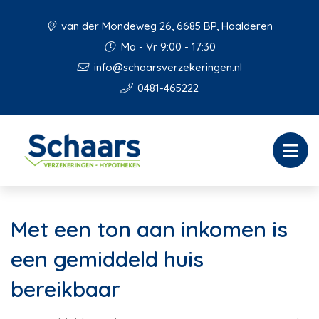
van der Mondeweg 26, 6685 BP, Haalderen
Ma - Vr 9:00 - 17:30
info@schaarsverzekeringen.nl
0481-465222
Met een ton aan inkomen is
een gemiddeld huis
bereikbaar