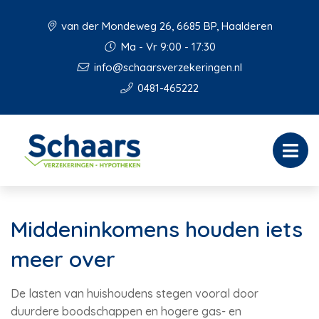
van der Mondeweg 26, 6685 BP, Haalderen
Ma - Vr 9:00 - 17:30
info@schaarsverzekeringen.nl
0481-465222
Middeninkomens houden iets
meer over
De lasten van huishoudens stegen vooral door
duurdere boodschappen en hogere gas- en