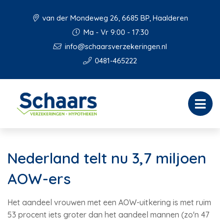
van der Mondeweg 26, 6685 BP, Haalderen
Ma - Vr 9:00 - 17:30
info@schaarsverzekeringen.nl
0481-465222
Nederland telt nu 3,7 miljoen
AOW-ers
Het aandeel vrouwen met een AOW-uitkering is met ruim
53 procent iets groter dan het aandeel mannen (zo'n 47