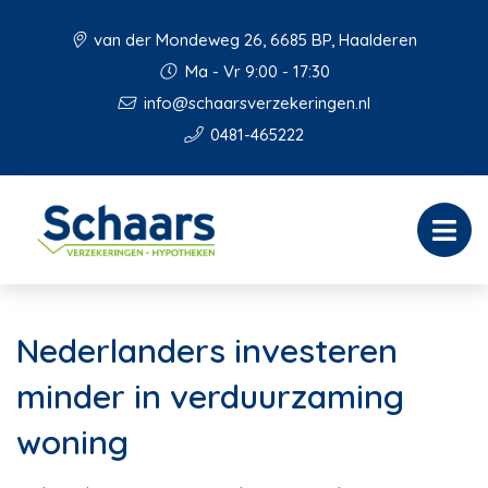
van der Mondeweg 26, 6685 BP, Haalderen
Ma - Vr 9:00 - 17:30
info@schaarsverzekeringen.nl
0481-465222
Nederlanders investeren
minder in verduurzaming
woning