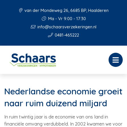
van der Mondeweg 26, 6685 BP, Haalderen
Ma - Vr 9:00 - 17:30
info@schaarsverzekeringen.nl
0481-465222
Nederlandse economie groeit
naar ruim duizend miljard
In ruim twintig jaar is de economie van ons land in
financiële omvang verdubbeld. In 2002 kwamen we voor