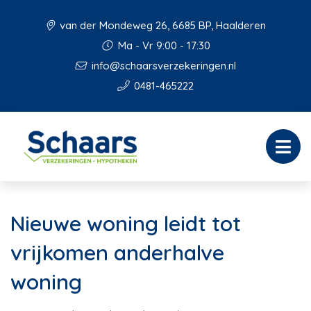
van der Mondeweg 26, 6685 BP, Haalderen
Ma - Vr 9:00 - 17:30
info@schaarsverzekeringen.nl
0481-465222
Nieuwe woning leidt tot
vrijkomen anderhalve
woning