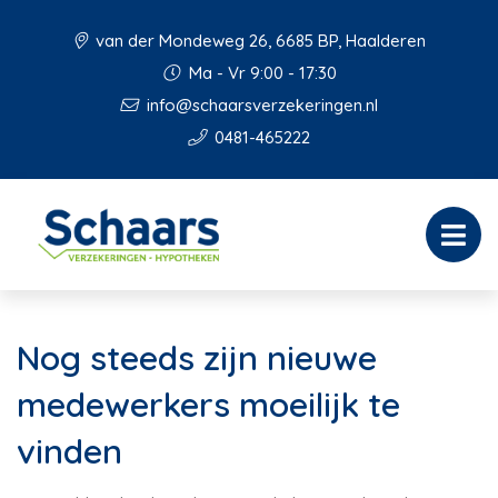
van der Mondeweg 26, 6685 BP, Haalderen
Ma - Vr 9:00 - 17:30
info@schaarsverzekeringen.nl
0481-465222
Nog steeds zijn nieuwe
medewerkers moeilijk te
vinden