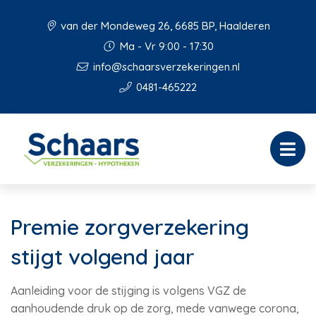
van der Mondeweg 26, 6685 BP, Haalderen
Ma - Vr 9:00 - 17:30
info@schaarsverzekeringen.nl
0481-465222
Premie zorgverzekering
stijgt volgend jaar
Aanleiding voor de stijging is volgens VGZ de
aanhoudende druk op de zorg, mede vanwege corona,