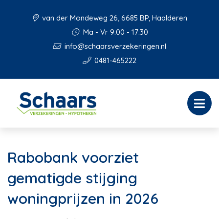
van der Mondeweg 26, 6685 BP, Haalderen
Ma - Vr 9:00 - 17:30
info@schaarsverzekeringen.nl
0481-465222
Rabobank voorziet
gematigde stijging
woningprijzen in 2026