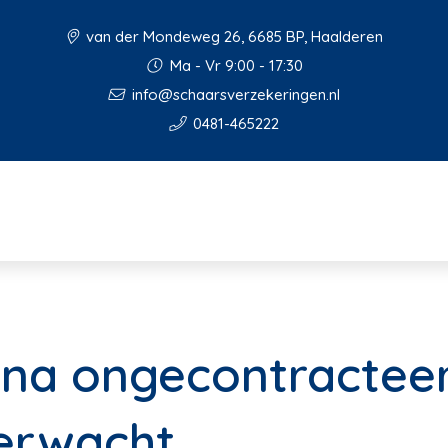
van der Mondeweg 26, 6685 BP, Haalderen
Ma - Vr 9:00 - 17:30
info@schaarsverzekeringen.nl
0481-465222
 na ongecontractee
erwacht