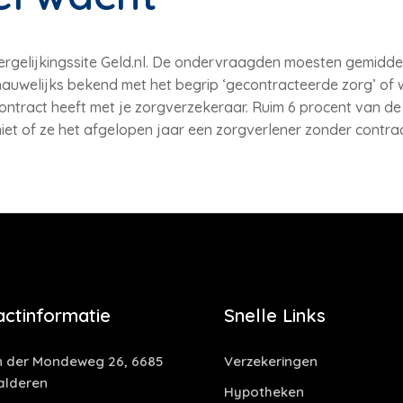
vergelijkingssite Geld.nl. De ondervraagden moesten gemiddel
nauwelijks bekend met het begrip ‘gecontracteerde zorg’ of
 contract heeft met je zorgverzekeraar. Ruim 6 procent van d
iet of ze het afgelopen jaar een zorgverlener zonder contr
actinformatie
Snelle Links
 der Mondeweg 26, 6685
Verzekeringen
alderen
Hypotheken