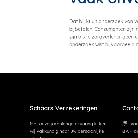
Dat blijkt uit onderzoek van 
bijbetalen. Consumenten zijn 
zijn als je zorgverlener geen
onderzoek wist bijvoorbeeld n
Schaars Verzekeringen
Cont
Met onze jarenlange ervaring kijken
van
wij vakkundig naar uw persoonlijke
BP, Ha