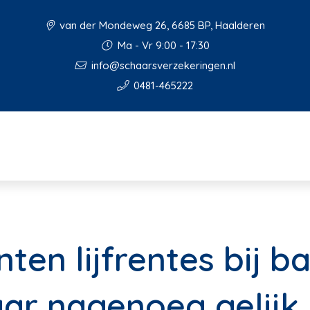
van der Mondeweg 26, 6685 BP, Haalderen
Ma - Vr 9:00 - 17:30
info@schaarsverzekeringen.nl
0481-465222
en lijfrentes bij b
ar nagenoeg gelijk